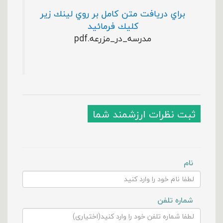
براي دريافت متن كامل بر روي لينك زير
كليك فرمائيد
مدرسه_در_مزرعه.pdf
ثبت نظرات ارزشمند شما
نام
شماره تلفن