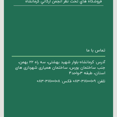
فروشگاه هاي تحت نظر انجمن ارگاني كرمانشاه
تماس با ما
آدرس: کرمانشاه-بلوار شهید بهشتی، سه راه 22 بهمن،
جنب ساختمان بورس، ساختمان همیاری شهرداری های
استان، طبقه 3،واحد4
تلفن: 38100109-083 فکس: 38100108-083