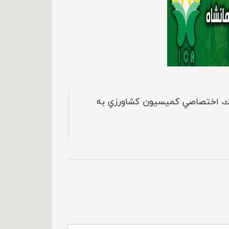
نك اختصاصي كميسيون كشاورزي به